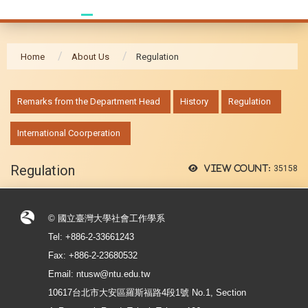
Home
About Us
Regulation
:::
Remarks from the Department Head
History
Regulation
International Coorperation
Regulation
View count:
35158
© 國立臺灣大學社會工作學系
Tel: +886-2-33661243
Fax: +886-2-23680532
Email: ntusw@ntu.edu.tw
10617台北市大安區羅斯福路4段1號 No.1, Section