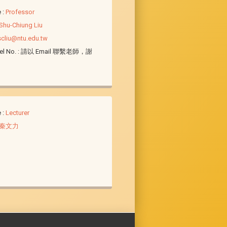
e
:
Professor
Shu-Chiung Liu
scliu@ntu.edu.tw
el No.
: 請以 Email 聯繫老師，謝
e
:
Lecturer
秦文力