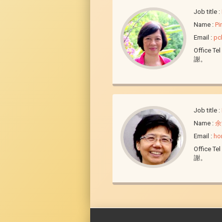
Job title
:
Name
:
Pi
Email
:
pc
Office Tel
謝。
Job title
:
Name
:
余
Email
:
ho
Office Tel
謝。