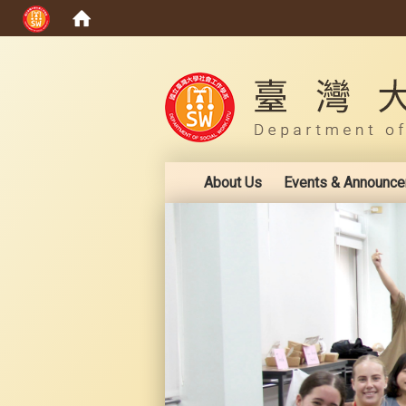
:::
About Us
Events & Announc