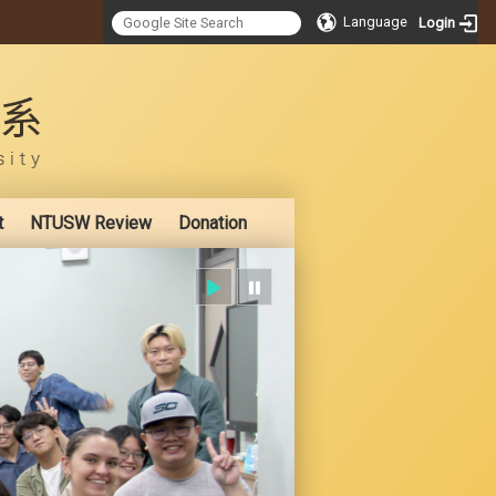
Language
Login
:::
t
NTUSW Review
Donation