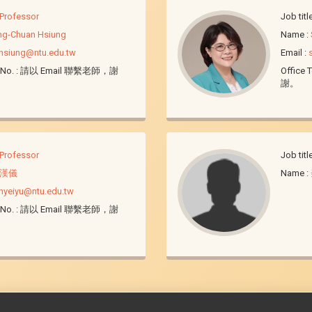
Professor
Job titl
ng-Chuan Hsiung
Name
:
hsiung@ntu.edu.tw
Email
:
 No.
: 請以 Email 聯繫老師，謝
Office T
謝。
Professor
Job titl
漢儀
Name
:
nyeiyu@ntu.edu.tw
 No.
: 請以 Email 聯繫老師，謝