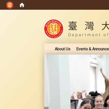
:::
About Us
Events & Announc