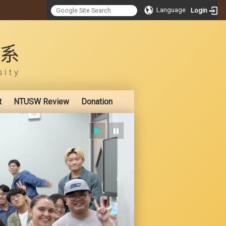
Language
Login
:::
t
NTUSW Review
Donation