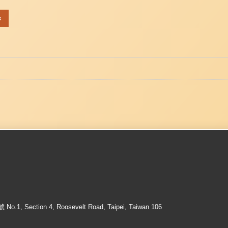
s
ection 4, Roosevelt Road, Taipei, Taiwan 106