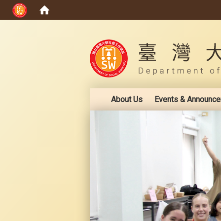
:::
About Us
Events & Announc