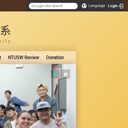
Language
Login
:::
t
NTUSW Review
Donation